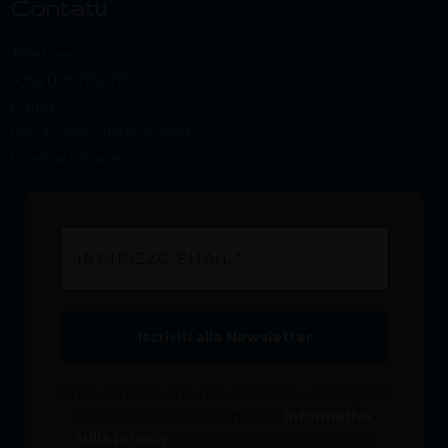
Contatti
Telefono:
(+39) 095 7132395
E-mail:
tecnico@comirsrlitalia.it
Contact Form
Promettiamo che non invieremo mai spam!
Dai un'occhiata alla nostra
Informativa
sulla privacy
per maggiori informazioni.