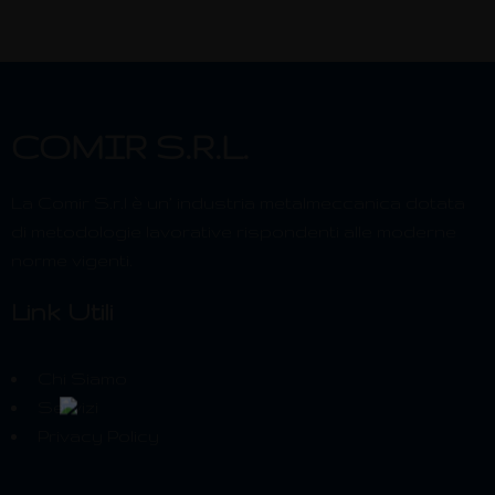
COMIR S.R.L.
La Comir S.r.l è un’ industria metalmeccanica dotata
di metodologie lavorative rispondenti alle moderne
norme vigenti.
Link Utili
Chi Siamo
Servizi
Privacy Policy