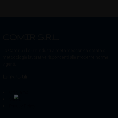
COMIR S.R.L.
La Comir S.r.l è un’ industria metalmeccanica dotata di
metodologie lavorative rispondenti alle moderne norme
vigenti.
Link Utili
Chi Siamo
Servizi
Privacy Policy