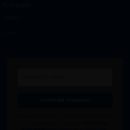
Contatti
Telefono:
(+39) 095 7132395
E-mail:
tecnico@comirsrlitalia.it
Contact Form
Promettiamo che non invieremo mai spam!
Dai un'occhiata alla nostra
Informativa
sulla privacy
per maggiori informazioni.