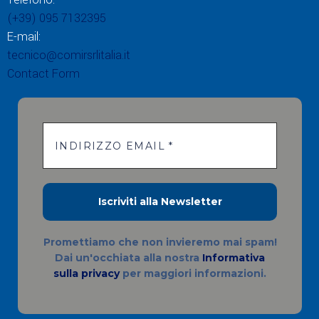
(+39) 095 7132395
E-mail:
tecnico@comirsrlitalia.it
Contact Form
Promettiamo che non invieremo mai spam!
Dai un'occhiata alla nostra
Informativa
sulla privacy
per maggiori informazioni.